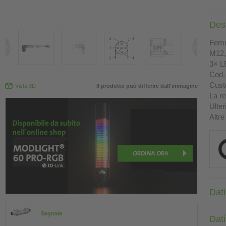
Des
Femm
M12, 
3× L
Cod. 
Custo
Vista 3D
Il prodotto può differire dall'immagine
La re
Ulter
Altre
Dati
Segnale
Dati