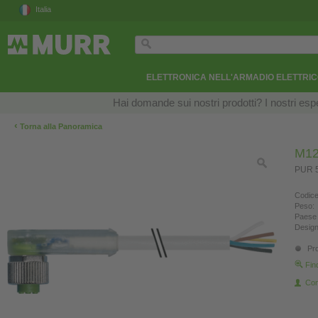
Italia
ELETTRONICA NELL'ARMADIO ELETTRI
Hai domande sui nostri prodotti? I nostri esper
‹
Torna alla Panoramica
M12
PUR 5
Codice
Peso:
Paese 
Design
Pro
Fin
Con