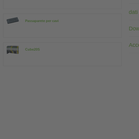
dati
Passaparete per cavi
Dow
Acc
Cube20S