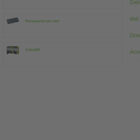
Dati
dati
Passaparete per cavi
Dow
Cube20S
Acc