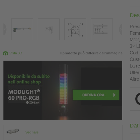
Des
Press
Femm
M12, 
3× L
Cod. 
Vista 3D
Il prodotto può differire dall'immagine
Custo
La re
Ulter
Altre
Dati
Segnale