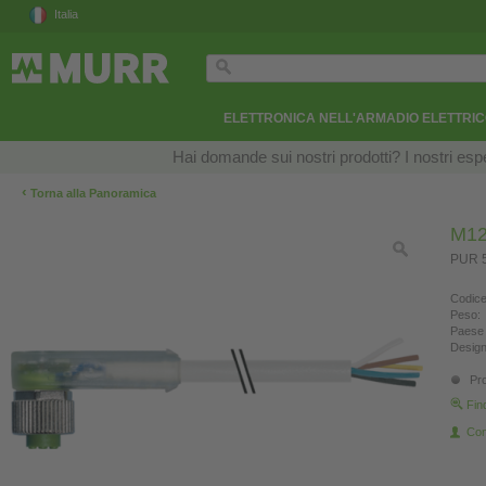
Italia
ELETTRONICA NELL'ARMADIO ELETTRI
Hai domande sui nostri prodotti? I nostri esper
‹
Torna alla Panoramica
M12
PUR 5
Codice
Peso:
Paese 
Design
Pro
Fin
Con