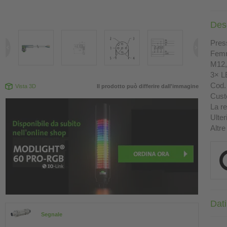
Des
Press
Femm
M12, 
3× L
Cod. 
Vista 3D
Il prodotto può differire dall'immagine
Custo
La re
Ulter
Altre
Dati
Segnale