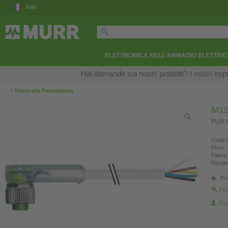
Italia
ELETTRONICA NELL'ARMADIO ELETTRI
Hai domande sui nostri prodotti? I nostri esper
‹
Torna alla Panoramica
M12
PUR 5
Codice
Peso:
Paese 
Design
Pro
Fin
Con