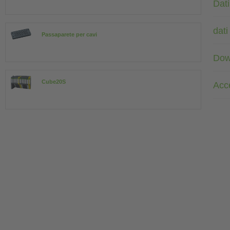
Dati
dati
Passaparete per cavi
Dow
Cube20S
Acc