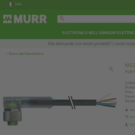
Italia
ELETTRONICA NELL'ARMADIO ELETTRI
Hai domande sui nostri prodotti? I nostri esper
‹
Torna alla Panoramica
M12
PUR 5
Codice
Prodot
Peso:
Paese 
Design
Pro
Fin
Con