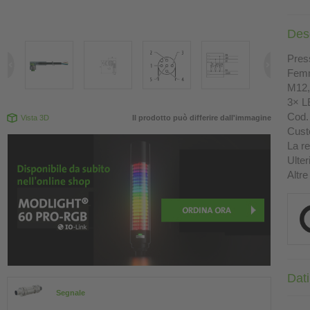
Des
Press
Femm
M12, 
3× L
Cod. 
Vista 3D
Il prodotto può differire dall'immagine
Custo
La re
Ulter
Altre
Dati
Segnale