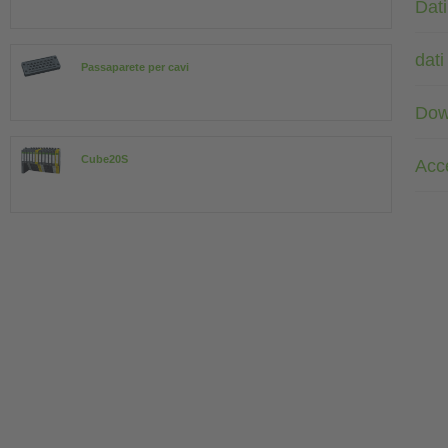
Dati
dati
Passaparete per cavi
Dow
Cube20S
Acc