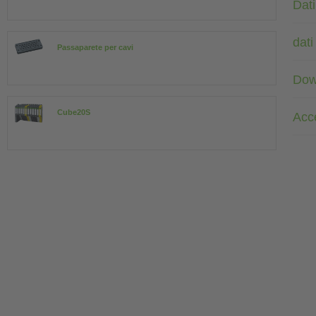
Dati
dati
Passaparete per cavi
Dow
Cube20S
Acc