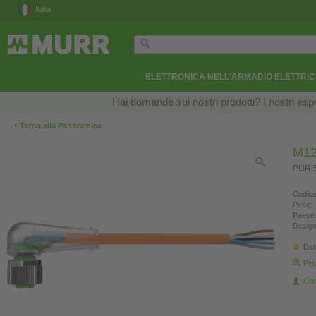
Italia
ELETTRONICA NELL'ARMADIO ELETTRI
Hai domande sui nostri prodotti? I nostri esper
‹
Torna alla Panoramica
M12
PUR 5
Codice
Peso:
Paese 
Design
Dat
Fin
Con