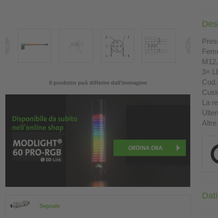
Des
Press
Femm
M12, 
3× L
Cod. 
Il prodotto può differire dall'immagine
Custo
La re
Ulter
Altre
Dati
Segnale