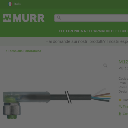
Italia
ELETTRONICA NELL'ARMADIO ELETTRI
Hai domande sui nostri prodotti? I nostri esper
‹
Torna alla Panoramica
M12
PUR 5
Codice
Peso:
Paese 
Design
Dat
Fin
Con