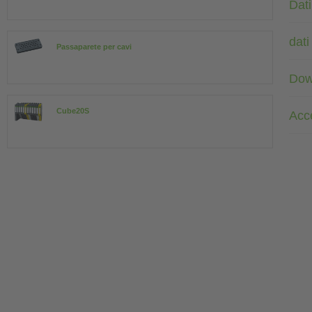
Dati
dati
Passaparete per cavi
Dow
Cube20S
Acc