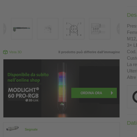
Des
Press
Femm
M12, 
3× L
Cod. 
Vista 3D
Il prodotto può differire dall'immagine
Custo
La re
Ulter
Altre
Dati
Segnale