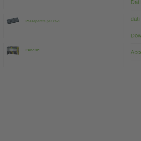
Dati
dati
Passaparete per cavi
Dow
Cube20S
Acc