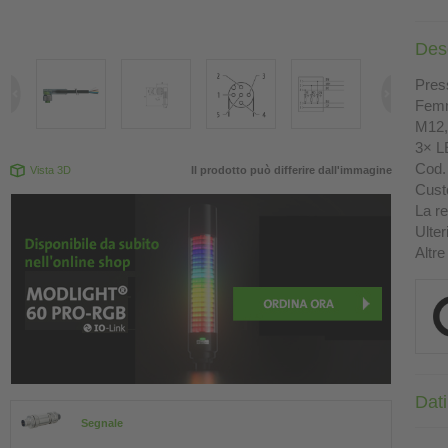
Des
Press
Femm
M12, 
3× L
Cod. 
Vista 3D
Il prodotto può differire dall'immagine
Custo
La re
Ulter
Altre
Dati
Segnale