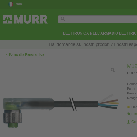
Italia
ELETTRONICA NELL'ARMADIO ELETTRI
Hai domande sui nostri prodotti? I nostri esper
‹
Torna alla Panoramica
M12
PUR 5
Codice
Peso:
Paese 
Design
Dat
Fin
Con