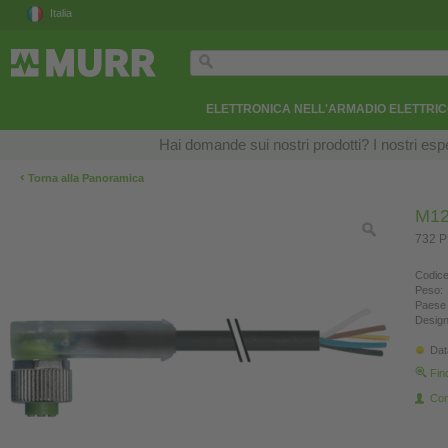
Italia
ELETTRONICA NELL'ARMADIO ELETTRI
Hai domande sui nostri prodotti? I nostri esper
‹
Torna alla Panoramica
M12
732 P
Codice
Peso:
Paese 
Design
Dat
Fin
Con