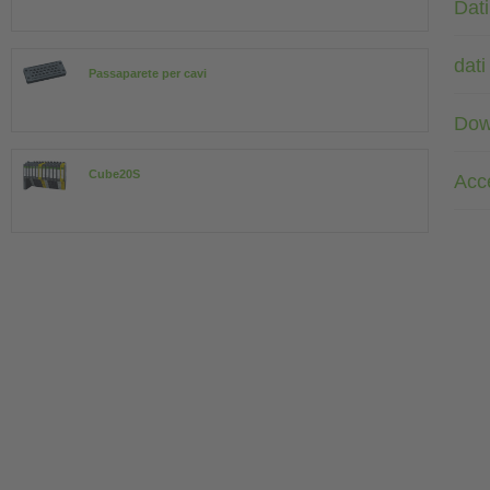
Dati
dati
Passaparete per cavi
Dow
Cube20S
Acc