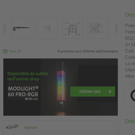
Des
Press
Femm
M12, 
3× L
Cod. 
Vista 3D
Il prodotto può differire dall'immagine
Custo
La re
Ulter
Altre
Dati
Segnale