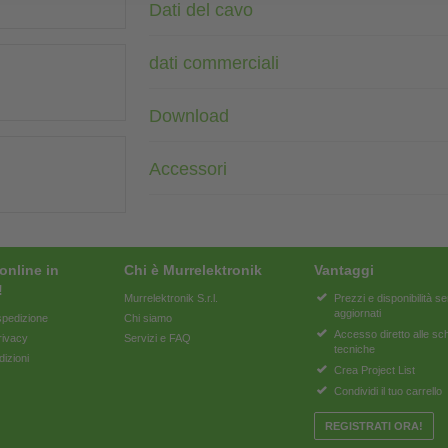
Dati del cavo
dati commerciali
Download
Accessori
online in
Chi è Murrelektronik
Vantaggi
!
Murrelektronik S.r.l.
Prezzi e disponibilità 
aggiornati
pedizione
Chi siamo
Accesso diretto alle s
rivacy
Servizi e FAQ
tecniche
dizioni
Crea Project List
Condividi il tuo carrello
REGISTRATI ORA!