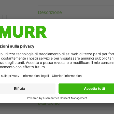
Descrizione
Femmina 90°
M12, 4 poli
Schermato
con portatarghetta
Custodie plastica con buona resistenza contro agenti chimici e
La resistenza agli agenti aggressivi deve essere testata per la s
ò differire dall'immagine
Altre lunghezze secondo disponibilità.
Dati tecnici