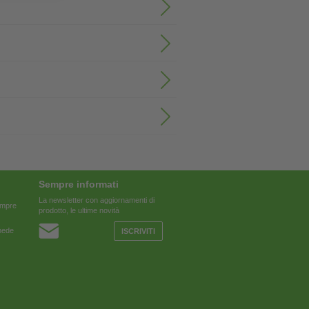
Sempre informati
La newsletter con aggiornamenti di
sempre
prodotto, le ultime novità
chede
ISCRIVITI