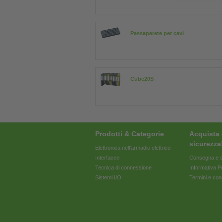
Passaparete per cavi
Cube20S
Prodotti & Categorie
Acquista 
sicurezza
Elettronica nell'armadio elettrico
Interfacce
Consegna e s
Tecnica di connessione
Informativa P
Sistemi I/O
Termini e con