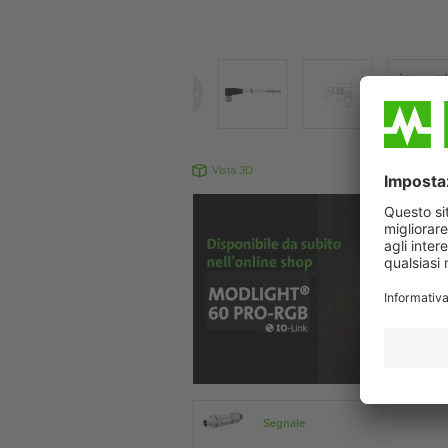
Vista 3D
Il prodotto pu
Segnale