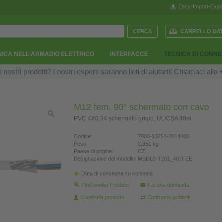
Easy-Import-Expo
CARRELLO DAT
ICA NELL'ARMADIO ELETTRICO
INTERFACCE
TECNICA DI CONN
ostri prodotti? I nostri esperti saranno lieti di aiutarti! Chiamaci allo
M12 fem. 90° schermato con cavo
PVC 4X0,34 schermato grigio, UL/CSA 40m
Codice:
7000-13261-2014000
Peso:
2,351 kg
Paese di origine:
CZ
Designazione del modello:
MSDL0-T201_40.0-ZE
Data di consegna su richiesta
Find similar Product
Fai una domanda
Consiglia prodotto
Confronto prodotti