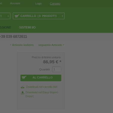
rt
Account
Login
Contatto
›
›
I
CARRELLO | 0 PRODOTTI
ESSIONE
SISTEMI I/O
+39 039 6872611
‹
›
Articolo indietro
seguente Articolo
Prezzo di listino unitario:
86,95 €
*
Quantità
AL CARRELLO
Download nel carrello dati
Download nel Easy-Import-
Export