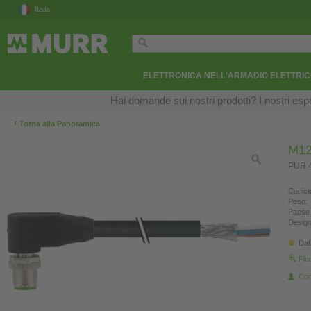
Italia
ELETTRONICA NELL'ARMADIO ELETTRI
Hai domande sui nostri prodotti? I nostri esper
‹
Torna alla Panoramica
M12
PUR 4
Codice
Peso:
Paese 
Design
Dat
Fin
Con