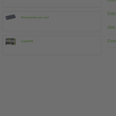
Dati
Passaparete per cavi
dati
Dow
Cube20S