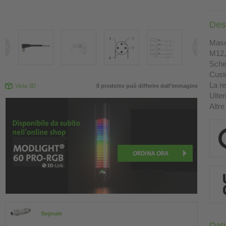
Des
Masc
M12, 
Sche
Custo
La re
Vista 3D
Il prodotto può differire dall'immagine
Ulter
Altre
Segnale
Dati