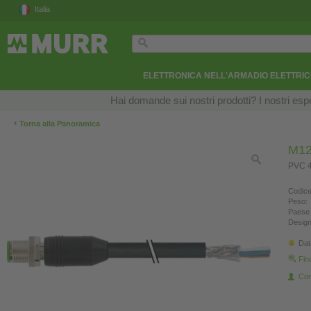
Italia
ELETTRONICA NELL'ARMADIO ELETTRI
Hai domande sui nostri prodotti? I nostri esper
‹
Torna alla Panoramica
M12
PVC 4
Codice
Peso:
Paese 
Design
Dat
Fin
Con