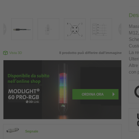
Des
Masch
M12, 
Sche
Custo
La re
Vista 3D
Il prodotto può differire dall'immagine
Ulter
Altre
con p
Segnale