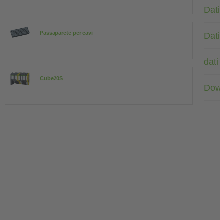
Dati
Passaparete per cavi
Dati
dati
Cube20S
Dow