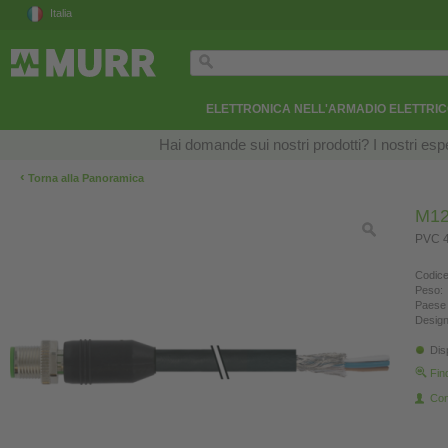
Italia
ELETTRONICA NELL'ARMADIO ELETTRI
Hai domande sui nostri prodotti? I nostri esper
‹
Torna alla Panoramica
M12
PVC 4
Codice
Peso:
Paese 
Design
Dis
Fin
Con