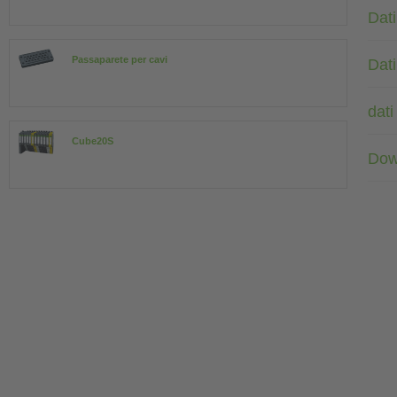
Dati
Passaparete per cavi
Dati
dati
Cube20S
Dow