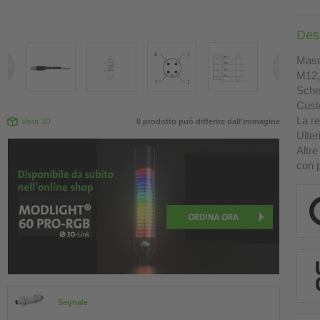
Des
Masch
M12, 
Sche
Custo
La re
Vista 3D
Il prodotto può differire dall'immagine
Ulter
Altre
con p
Segnale