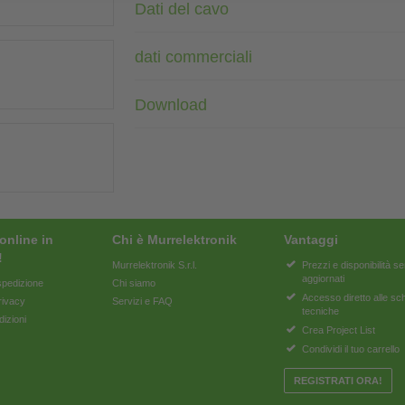
Dati del cavo
dati commerciali
Download
online in
Chi è Murrelektronik
Vantaggi
!
Murrelektronik S.r.l.
Prezzi e disponibilità 
aggiornati
pedizione
Chi siamo
Accesso diretto alle s
rivacy
Servizi e FAQ
tecniche
dizioni
Crea Project List
Condividi il tuo carrello
REGISTRATI ORA!