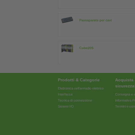
Passaparete per cavi
Cube20S
Prodotti & Categorie
Acquista 
sicurezza
Elettronica nell'armadio elettrico
Interfacce
Consegna e s
Tecnica di connessione
Informativa P
Sistemi I/O
Termini e con