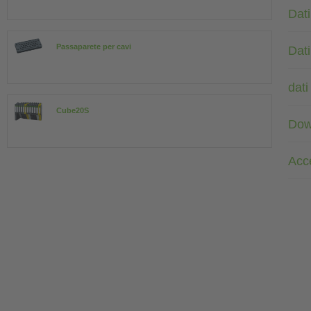
Dati
Passaparete per cavi
Dati
dati
Cube20S
Dow
Acc