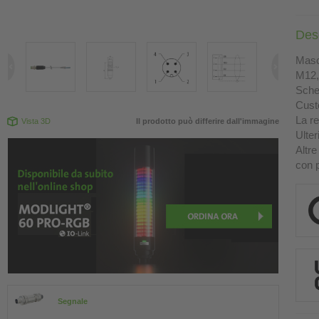
Des
Masch
M12, 
Sche
Custo
La re
Vista 3D
Il prodotto può differire dall'immagine
Ulter
Altre
con p
Segnale