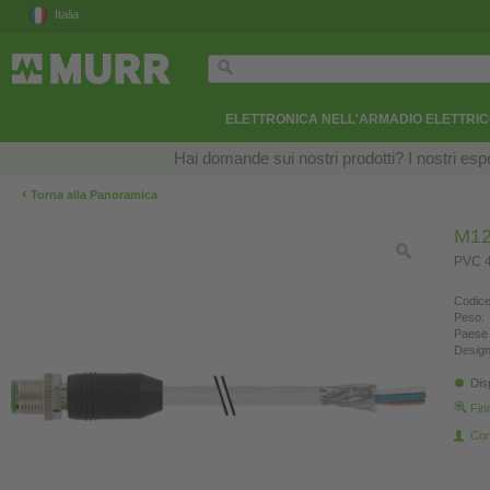
Italia
ELETTRONICA NELL'ARMADIO ELETTRI
Hai domande sui nostri prodotti? I nostri esper
‹
Torna alla Panoramica
M12
PVC 4
Codice
Peso:
Paese 
Design
Dis
Fin
Con