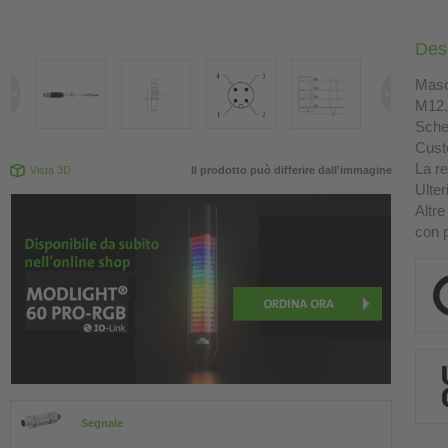
Des
Masch
M12, 
Sche
Custo
La re
Vista 3D
Il prodotto può differire dall'immagine
Ulter
Altre
con p
Segnale