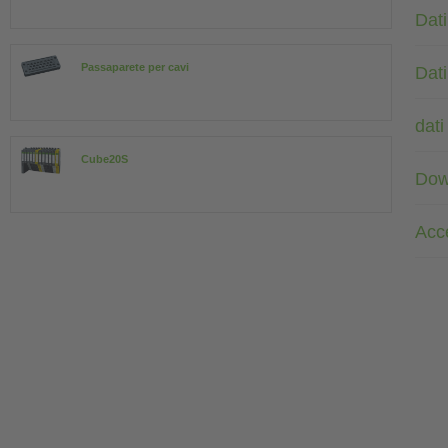
Dati
Passaparete per cavi
Dati
dati
Cube20S
Dow
Acc