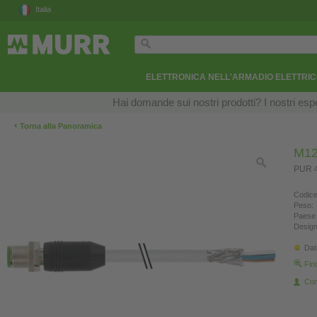
Italia
ELETTRONICA NELL'ARMADIO ELETTRI
Hai domande sui nostri prodotti? I nostri esper
‹
Torna alla Panoramica
M12
PUR 4
Codice
Peso:
Paese 
Design
Dat
Fin
Con