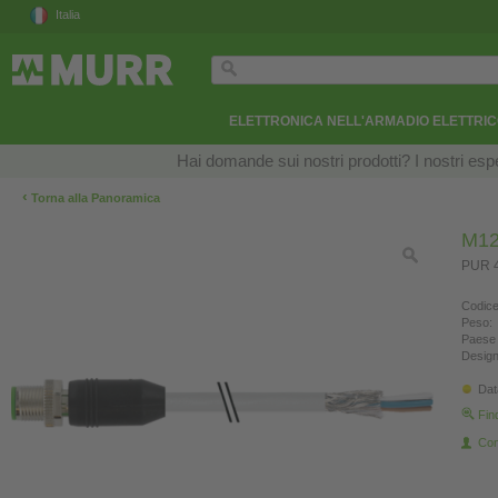
Italia
ELETTRONICA NELL'ARMADIO ELETTRI
Hai domande sui nostri prodotti? I nostri esper
‹
Torna alla Panoramica
M12
PUR 4
Codice
Peso:
Paese 
Design
Dat
Fin
Con