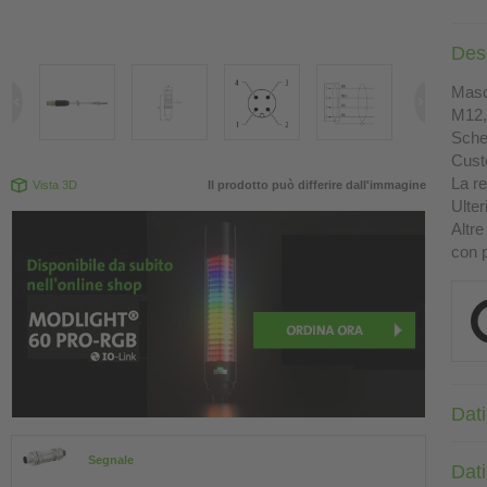
Des
Masch
M12, 
Sche
Custo
La re
Vista 3D
Il prodotto può differire dall'immagine
Ulter
Altre
con p
Dati
Segnale
Dati