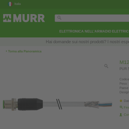
Italia
ELETTRONICA NELL'ARMADIO ELETTRI
Hai domande sui nostri prodotti? I nostri esper
‹
Torna alla Panoramica
M12
PUR 5
Codice
Peso:
Paese 
Design
Dat
Fin
Con