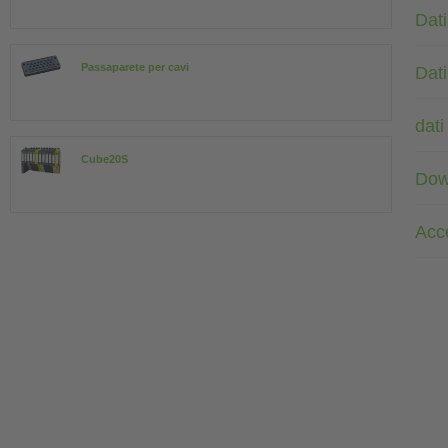
Dati
Passaparete per cavi
Dati
dati
Cube20S
Dow
Acc