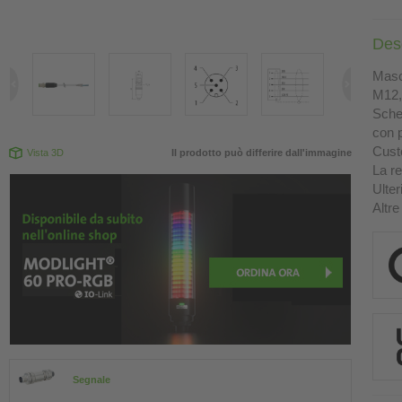
Des
Masch
M12, 
Sche
con p
Custo
Vista 3D
Il prodotto può differire dall'immagine
La re
Ulter
Altre
Segnale