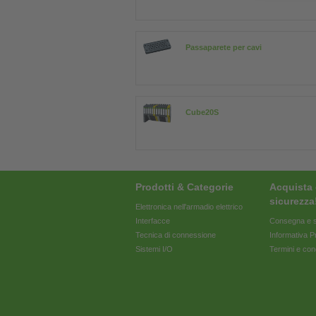
Passaparete per cavi
Cube20S
Prodotti & Categorie
Acquista 
sicurezza
Elettronica nell'armadio elettrico
Interfacce
Consegna e s
Tecnica di connessione
Informativa P
Sistemi I/O
Termini e con