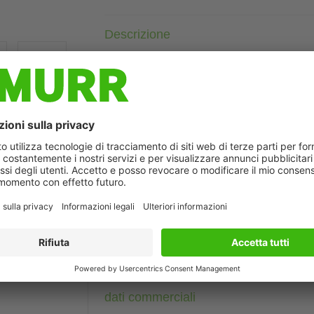
Descrizione
Maschio diritto
M12, 5 poli
Schermato
con portatarghetta
Custodie plastica con buona resistenza contro agenti chimici e
La resistenza agli agenti aggressivi deve essere testata per la s
ò differire dall'immagine
Altre lunghezze secondo disponibilità.
Dati tecnici
Dati del cavo
dati commerciali