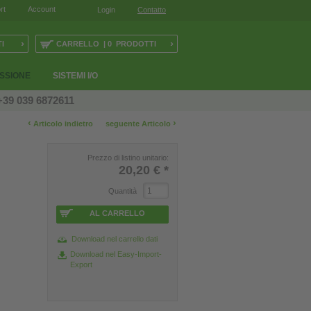
rt
Account
Login
Contatto
›
›
I
CARRELLO | 0 PRODOTTI
ESSIONE
SISTEMI I/O
+39 039 6872611
‹
›
Articolo indietro
seguente Articolo
Prezzo di listino unitario:
20,20 €
*
Quantità
AL CARRELLO
Download nel carrello dati
Download nel Easy-Import-
Export