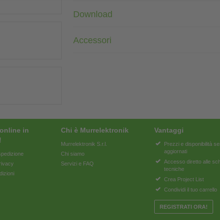
Download
Accessori
online in
Chi è Murrelektronik
Vantaggi
!
Murrelektronik S.r.l.
Prezzi e disponibilità 
aggiornati
pedizione
Chi siamo
Accesso diretto alle s
rivacy
Servizi e FAQ
tecniche
dizioni
Crea Project List
Condividi il tuo carrello
REGISTRATI ORA!