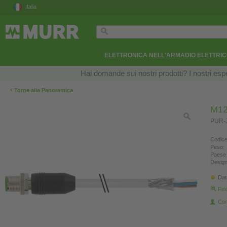
Italia
ELETTRONICA NELL'ARMADIO ELETTRI
Hai domande sui nostri prodotti? I nostri esper
‹
Torna alla Panoramica
M12
PUR-J
Codice
Peso:
Paese 
Design
Dat
Fin
Con