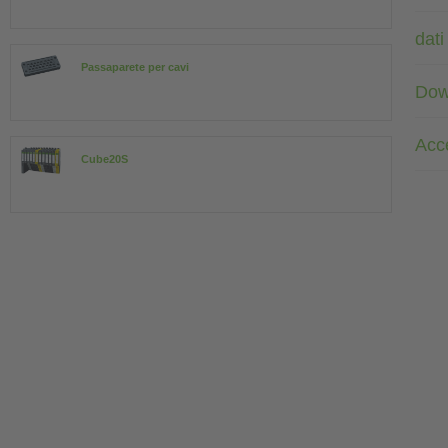
dati
Passaparete per cavi
Dow
Acc
Cube20S