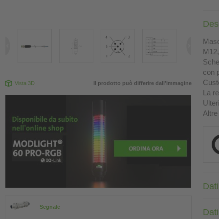
Des
Masch
M12, 
Sche
con p
Custo
Vista 3D
Il prodotto può differire dall'immagine
La re
Ulter
Altre
Dati
Segnale
Dati