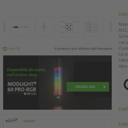
Des
Masch
M12, 
Sche
con p
Custo
Vista 3D
Il prodotto può differire dall'immagine
La re
Ulter
Altre
Dati
Segnale
Dati