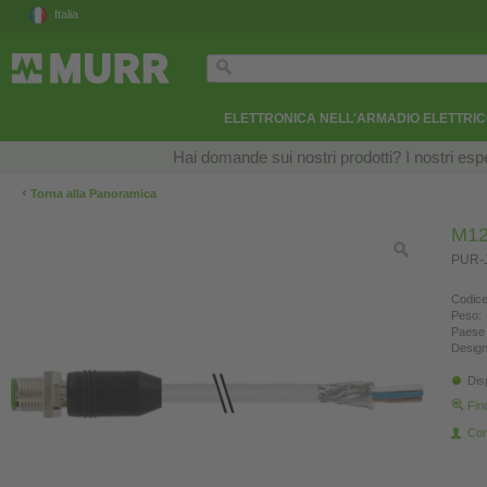
Italia
ELETTRONICA NELL'ARMADIO ELETTRI
Hai domande sui nostri prodotti? I nostri esper
‹
Torna alla Panoramica
M12
PUR-J
Codice
Peso:
Paese 
Design
Dis
Fin
Con