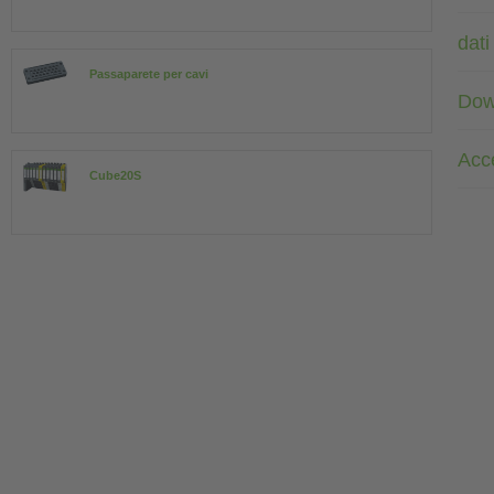
dati
Passaparete per cavi
Dow
Acc
Cube20S