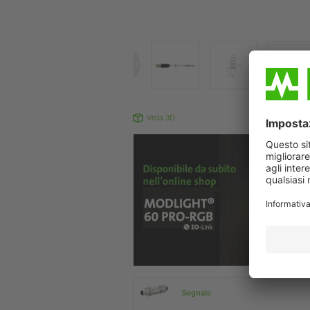
Vista 3D
Il prodotto pu
Segnale