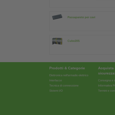
Passaparete per cavi
Cube20S
Prodotti & Categorie
Acquista 
sicurezza
Elettronica nell'armadio elettrico
Interfacce
Consegna e s
Tecnica di connessione
Informativa P
Sistemi I/O
Termini e con