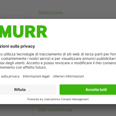
Descrizione
Maschio diritto
M12, 5 poli
Schermato
con portatarghetta
Custodie plastica con buona resistenza contro agenti chimici e
La resistenza agli agenti aggressivi deve essere testata per la s
ò differire dall'immagine
Altre lunghezze secondo disponibilità.
Dati tecnici
Dati del cavo
dati commerciali