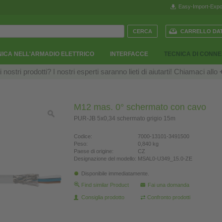
Easy-Import-Expo
CARRELLO DAT
ICA NELL'ARMADIO ELETTRICO
INTERFACCE
TECNICA DI CONN
ostri prodotti? I nostri esperti saranno lieti di aiutarti! Chiamaci allo
M12 mas. 0° schermato con cavo
PUR-JB 5x0,34 schermato grigio 15m
Codice:
7000-13101-3491500
Peso:
0,840 kg
Paese di origine:
CZ
Designazione del modello:
MSAL0-U349_15.0-ZE
Disponibile immediatamente.
Find similar Product
Fai una domanda
Consiglia prodotto
Confronto prodotti