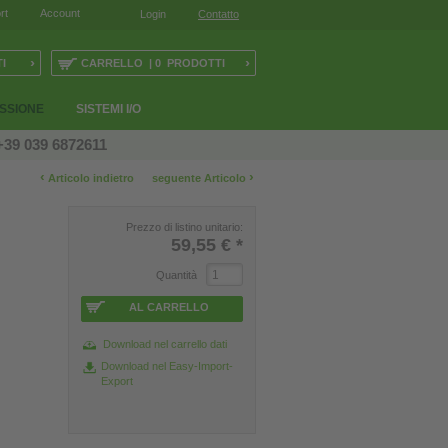
rt
Account
Login
Contatto
›
›
I
CARRELLO | 0 PRODOTTI
ESSIONE
SISTEMI I/O
+39 039 6872611
‹
›
Articolo indietro
seguente Articolo
Prezzo di listino unitario:
59,55 €
*
Quantità
AL CARRELLO
Download nel carrello dati
Download nel Easy-Import-
Export