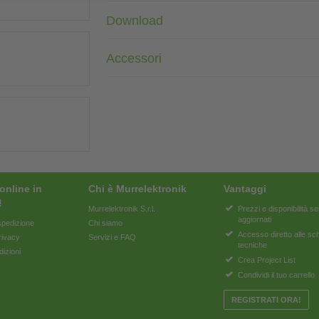
Download
Accessori
online in
Chi è Murrelektronik
Vantaggi
!
Murrelektronik S.r.l.
Prezzi e disponibilità 
aggiornati
pedizione
Chi siamo
Accesso diretto alle s
rivacy
Servizi e FAQ
tecniche
dizioni
Crea Project List
Condividi il tuo carrello
REGISTRATI ORA!