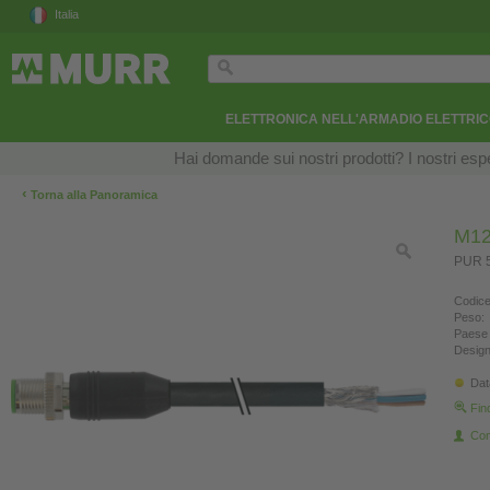
Italia
ELETTRONICA NELL'ARMADIO ELETTRI
Hai domande sui nostri prodotti? I nostri esper
‹
Torna alla Panoramica
M12
PUR 5
Codice
Peso:
Paese 
Design
Dat
Fin
Con