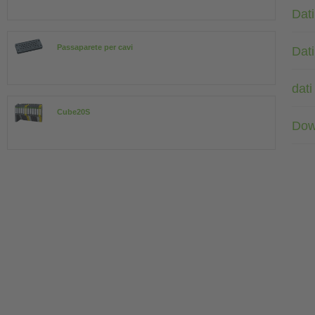
Dati
Passaparete per cavi
Dati
dati
Cube20S
Dow