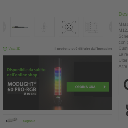
Des
Masch
M12, 
Sche
con p
Custo
Vista 3D
Il prodotto può differire dall'immagine
La re
Ulter
Altre
Segnale