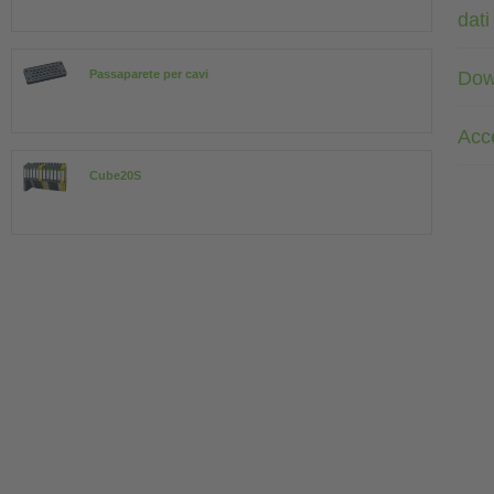
dati
Dow
Passaparete per cavi
Acc
Cube20S