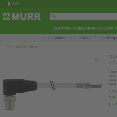
Italia
ELETTRONICA NELL'ARMADIO ELETTRI
Hai domande sui nostri prodotti? I nostri esper
‹
Torna alla Panoramica
M12
PVC 5
Codice
Peso:
Paese 
Design
Dat
Fin
Con