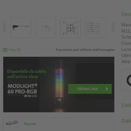
Des
Masc
M12, 
Sche
Custo
La re
Vista 3D
Il prodotto può differire dall'immagine
Ulter
Altre
Dati
Dati
Segnale