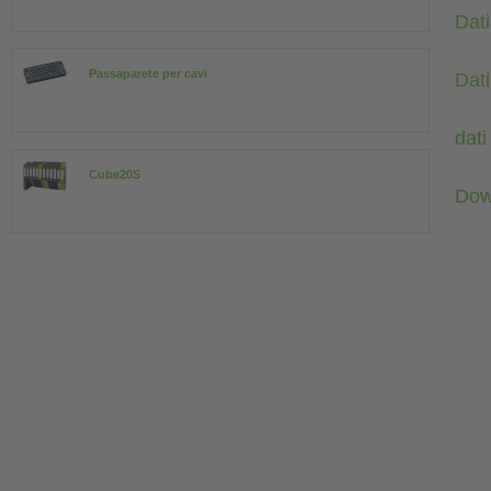
Dati
Passaparete per cavi
Dati
dati
Cube20S
Dow