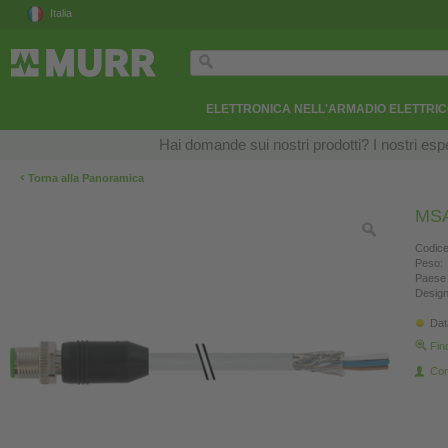
Italia
ELETTRONICA NELL'ARMADIO ELETTRI
Hai domande sui nostri prodotti? I nostri esper
‹
Torna alla Panoramica
MSA
Codice
Peso:
Paese 
Design
Dat
Fin
Con