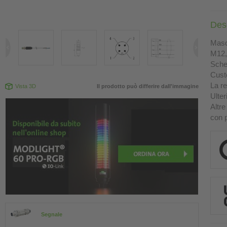
Des
Masch
M12, 
Sche
Custo
La re
Vista 3D
Il prodotto può differire dall'immagine
Ulter
Altre
con p
Segnale