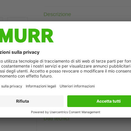
Descrizione
Femmina diritto
M12, 3 poli
Schermato
con portatarghetta
Custodie plastica con buona resistenza contro agenti chimici e
La resistenza agli agenti aggressivi deve essere testata per la s
ò differire dall'immagine
Altre lunghezze secondo disponibilità.
Dati tecnici