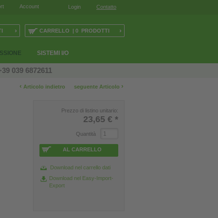
rt
Account
Login
Contatto
›
›
I
CARRELLO | 0 PRODOTTI
ESSIONE
SISTEMI I/O
+39 039 6872611
‹
›
Articolo indietro
seguente Articolo
Prezzo di listino unitario:
23,65 €
*
Quantità
AL CARRELLO
Download nel carrello dati
Download nel Easy-Import-
Export