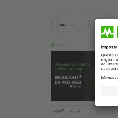
Vista 3D
Il prodotto pu
Segnale