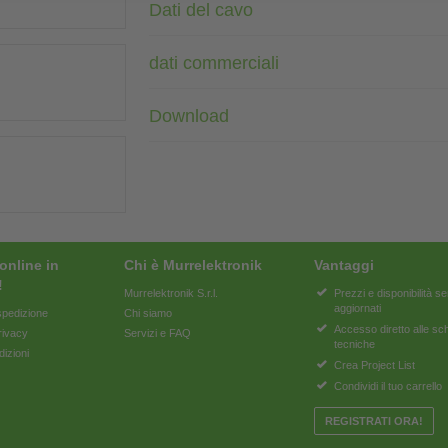
Dati del cavo
dati commerciali
Download
online in
Chi è Murrelektronik
Vantaggi
!
Murrelektronik S.r.l.
Prezzi e disponibilità 
aggiornati
pedizione
Chi siamo
Accesso diretto alle s
rivacy
Servizi e FAQ
tecniche
dizioni
Crea Project List
Condividi il tuo carrello
REGISTRATI ORA!