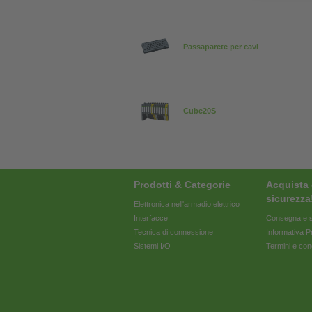
Passaparete per cavi
Cube20S
Prodotti & Categorie
Acquista 
sicurezza
Elettronica nell'armadio elettrico
Interfacce
Consegna e s
Tecnica di connessione
Informativa P
Sistemi I/O
Termini e con