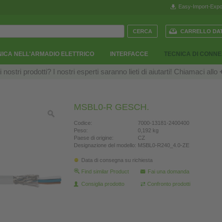
Easy-Import-Expo
CARRELLO DAT
ICA NELL'ARMADIO ELETTRICO
INTERFACCE
TECNICA DI CONN
ostri prodotti? I nostri esperti saranno lieti di aiutarti! Chiamaci allo
MSBL0-R GESCH.
Codice:
7000-13181-2400400
Peso:
0,192 kg
Paese di origine:
CZ
Designazione del modello:
MSBL0-R240_4.0-ZE
Data di consegna su richiesta
Find similar Product
Fai una domanda
Consiglia prodotto
Confronto prodotti