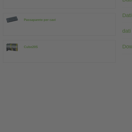
Dati
Passaparete per cavi
dati
Dow
Cube20S