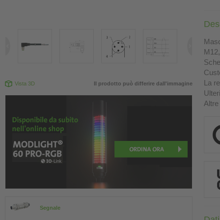
Des
Masc
M12, 
Sche
Custo
La re
Vista 3D
Il prodotto può differire dall'immagine
Ulter
Altre
Segnale
Dati