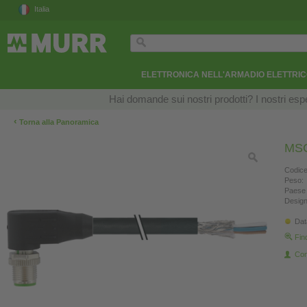
Italia
ELETTRONICA NELL'ARMADIO ELETTRI
Hai domande sui nostri prodotti? I nostri esper
‹
Torna alla Panoramica
MSC
Codice
Peso:
Paese 
Design
Dat
Fin
Con