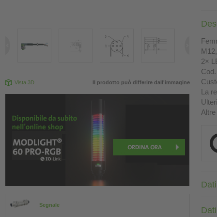
Des
Femm
M12, 
2× L
Cod. 
Custo
Vista 3D
Il prodotto può differire dall'immagine
La re
Ulter
Altre
Dati
Segnale
Dati