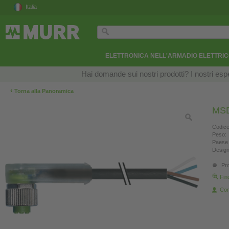
Italia
ELETTRONICA NELL'ARMADIO ELETTRI
Hai domande sui nostri prodotti? I nostri esper
‹
Torna alla Panoramica
MSD
Codice
Peso:
Paese 
Design
Pro
Fin
Con