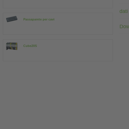
dati
Passaparete per cavi
Dow
Cube20S